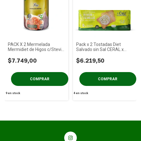
PACK X 2 Mermelada
Pack x 2 Tostadas Diet
Mermidiet de Higos c/Stevia
Salvado sin Sal CERAL x
x 400g
400g
$7.749,00
$6.219,50
9
en stock
4
en stock