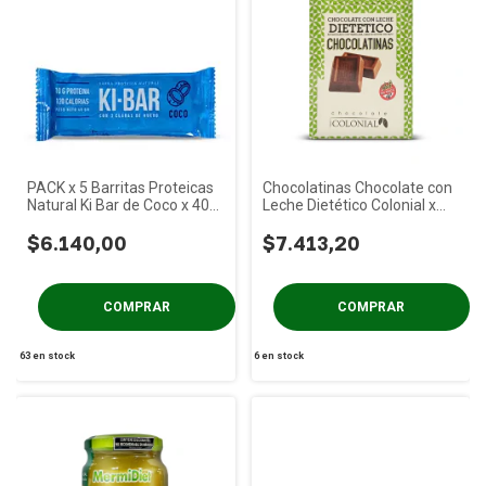
PACK x 5 Barritas Proteicas
Chocolatinas Chocolate con
Natural Ki Bar de Coco x 40
Leche Dietético Colonial x
gs
50u
$6.140,00
$7.413,20
63
en stock
6
en stock