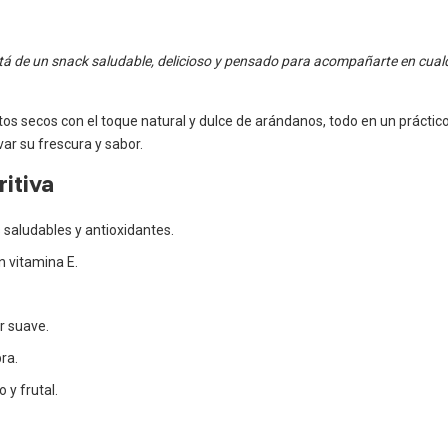
tá de un snack saludable, delicioso y pensado para acompañarte en cua
tos secos con el toque natural y dulce de arándanos, todo en un práctic
ar su frescura y sabor.
itiva
 saludables y antioxidantes.
en vitamina E.
r suave.
bra.
 y frutal.