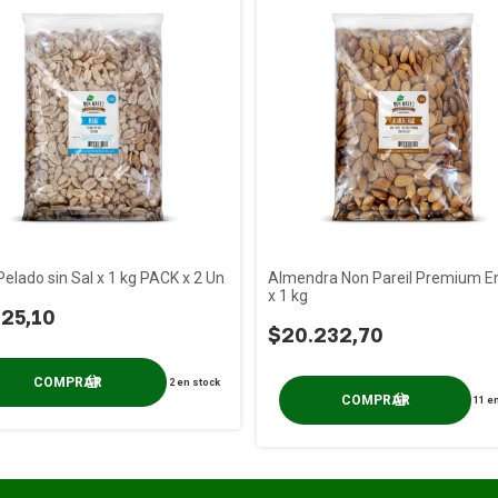
elado sin Sal x 1 kg PACK x 2 Un
Almendra Non Pareil Premium E
x 1 kg
125,10
$20.232,70
2
en stock
11
en