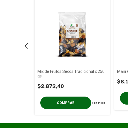
remium Light" x
Mix de Frutos Secos Tradicional x 250
Mani P
gs
$8.
$2.872,40
2
en stock
4
en stock