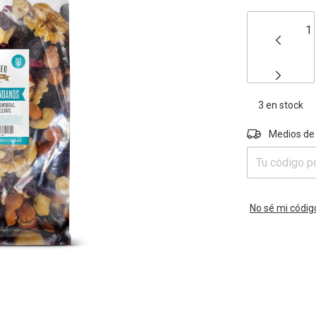
3
en stock
Entregas para e
Medios de
No sé mi códig