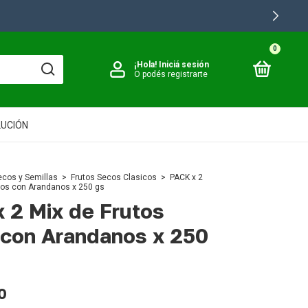
0
¡Hola!
Iniciá sesión
O podés registrarte
LUCIÓN
ecos y Semillas
>
Frutos Secos Clasicos
>
PACK x 2
cos con Arandanos x 250 gs
 2 Mix de Frutos
con Arandanos x 250
0