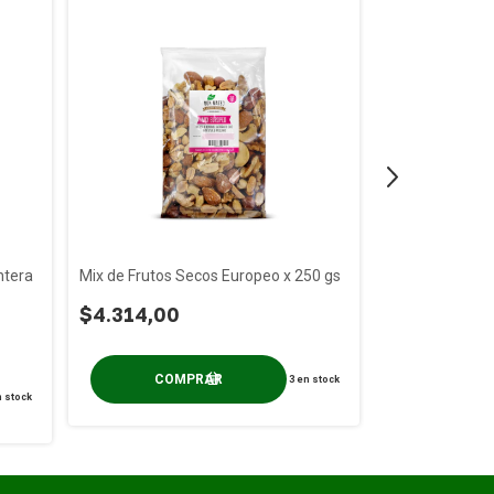
ntera
Mix de Frutos Secos Europeo x 250 gs
Mix de Frutos 
x 950g
$4.314,00
$6.946,10
3
en stock
 stock