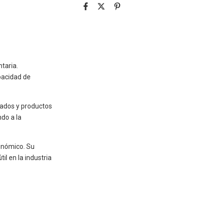
taria.
pacidad de
elados y productos
do a la
conómico. Su
l en la industria