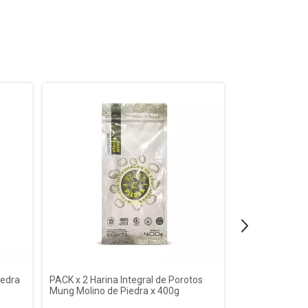
iedra
PACK x 2 Harina Integral de Porotos
Premezcla Bizc
Mung Molino de Piedra x 400g
Doña Pacha - B