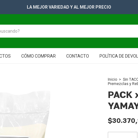
+2500 PRODUCTOS PARA TUS GONDOLAS
CTOS
CÓMO COMPRAR
CONTACTO
POLÍTICA DE DEVO
Inicio
>
Sin TACC
Premezclas y Re
PACK x
YAMAY
$30.370