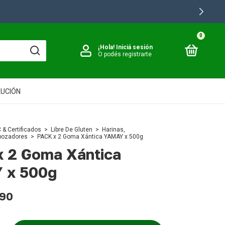
0
¡Hola!
Iniciá sesión
O podés registrarte
LUCIÓN
 & Certificados
>
Libre De Gluten
>
Harinas,
bozadores
>
PACK x 2 Goma Xántica YAMAY x 500g
 2 Goma Xántica
 x 500g
,90