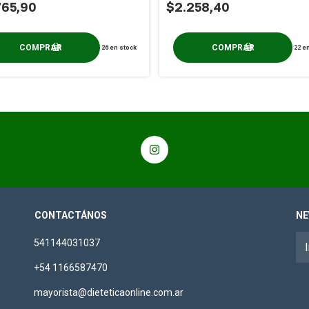
765,90
$2.258,40
26
en stock
22
en
CONTACTÁNOS
NE
541144031037
+54 1166587470
mayorista@dieteticaonline.com.ar