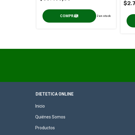
$2.
5,00
2
en stock
82
en stock
DIETETICA ONLINE
Inicio
Quiénes Somos
Productos