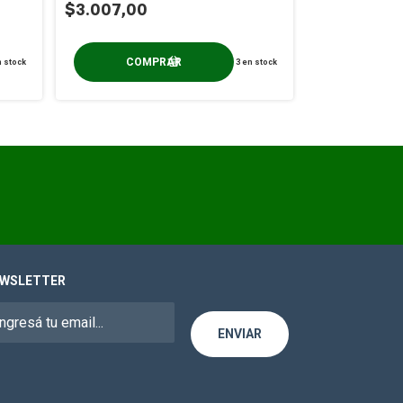
$3.007,00
-
23
%
OFF
$44.000,
 stock
3
en stock
WSLETTER