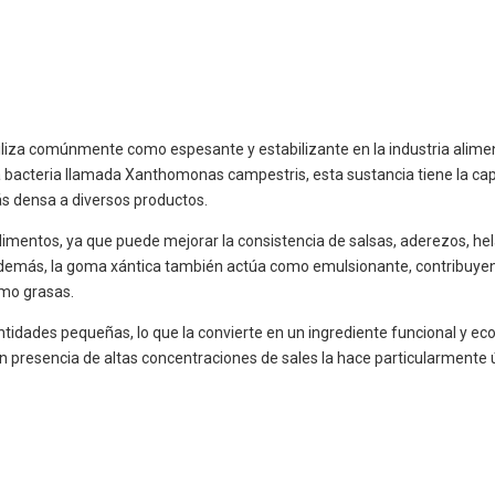
tiliza comúnmente como espesante y estabilizante en la industria alimen
 bacteria llamada Xanthomonas campestris, esta sustancia tiene la ca
s densa a diversos productos.
 alimentos, ya que puede mejorar la consistencia de salsas, aderezos, h
 Además, la goma xántica también actúa como emulsionante, contribuyen
omo grasas.
ntidades pequeñas, lo que la convierte en un ingrediente funcional y e
 presencia de altas concentraciones de sales la hace particularmente úti