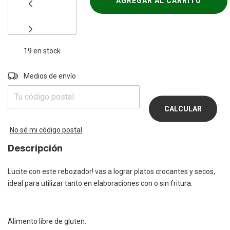
19
en stock
Entregas para el CP:
Medios de envío
CAMBIAR
CP
CALCULAR
No sé mi código postal
Descripción
Lucite con este rebozador! vas a lograr platos crocantes y secos,
ideal para utilizar tanto en elaboraciones con o sin fritura.
Alimento libre de gluten.