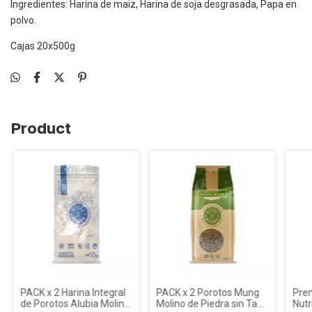
Ingredientes: Harina de maiz, Harina de soja desgrasada, Papa en
polvo.
Cajas 20x500g
Product
PACK x 2 Harina Integral
PACK x 2 Porotos Mung
Prem
de Porotos Alubia Molino
Molino de Piedra sin Tacc
Nutr