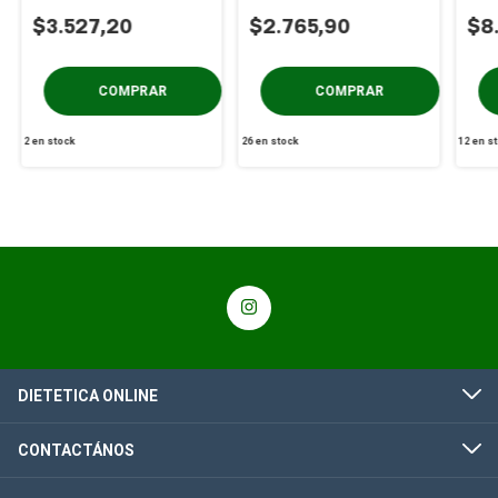
de Piedra x 400g
x 500 gs
PACK
$3.527,20
$2.765,90
$8
2
en stock
26
en stock
12
en s
DIETETICA ONLINE
CONTACTÁNOS