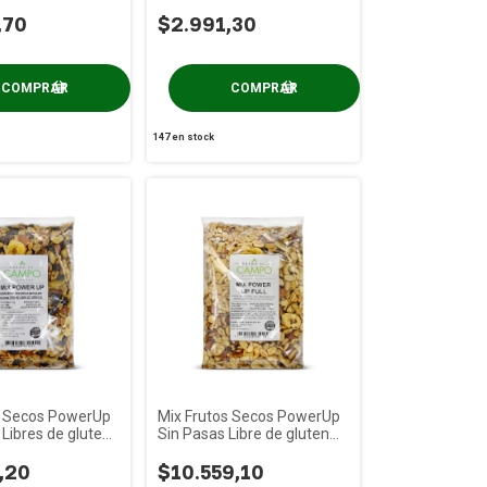
85g
Colonial x 100g
,70
$2.991,30
147
en stock
s Secos PowerUp
Mix Frutos Secos PowerUp
Libres de gluten
Sin Pasas Libre de gluten
DeC x 1Kg
,20
$10.559,10