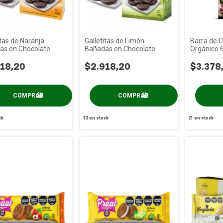
itas de Naranja
Galletitas de Limón
Barra de 
as en Chocolate
Bañadas en Chocolate
Orgánico 
a x 130g
Angiola x 130g
Colonial x
18,20
$2.918,20
$3.378
ck
13
en stock
21
en stock