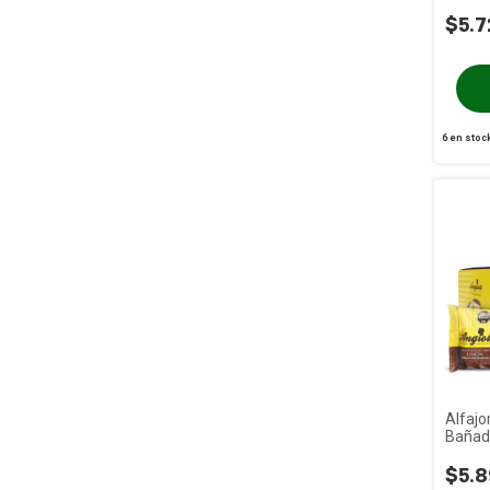
ANGIO
$5.7
6
en stoc
Alfaj
Bañad
ANGIO
$5.8