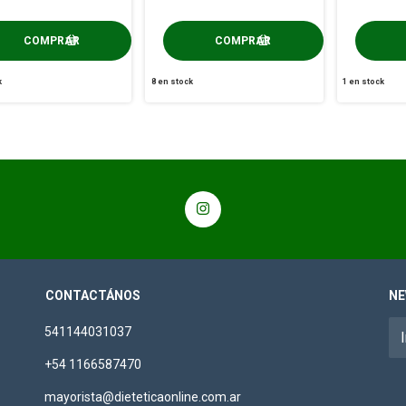
k
8
en stock
1
en stock
CONTACTÁNOS
NE
541144031037
+54 1166587470
mayorista@dieteticaonline.com.ar