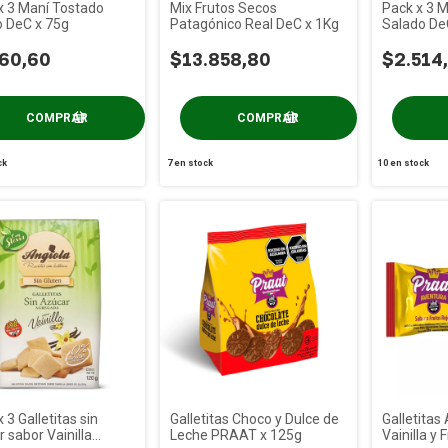
x 3 Maní Tostado
Mix Frutos Secos
Pack x 3 M
o DeC x 75g
Patagónico Real DeC x 1Kg
Salado De
60,60
$13.858,80
$2.514
ck
7
en stock
10
en stock
 3 Galletitas sin
Galletitas Choco y Dulce de
Galletitas
 sabor Vainilla
Leche PRAAT x 125g
Vainilla y 