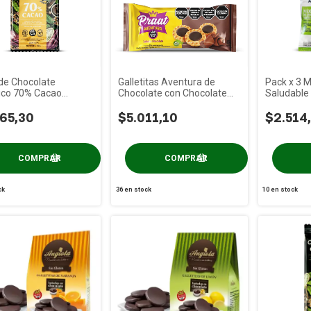
de Chocolate
Galletitas Aventura de
Pack x 3 M
ico 70% Cacao
Chocolate con Chocolate
Saludable
al x 100g
Negro PRAAT x 85g
65,30
$5.011,10
$2.514
ck
36
en stock
10
en stock