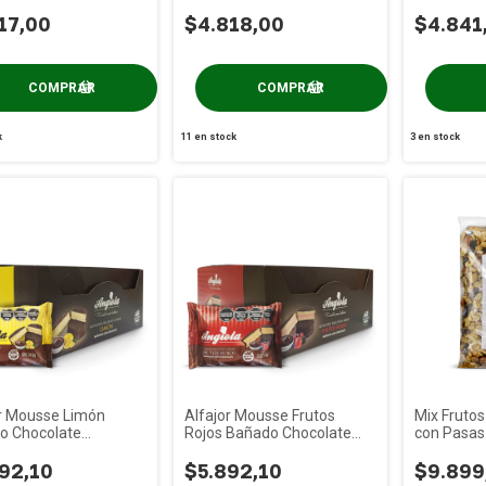
LA x 120g
PRAAT x 
17,00
$4.818,00
$4.841
k
11
en stock
3
en stock
or Mousse Limón
Alfajor Mousse Frutos
Mix Fruto
o Chocolate
Rojos Bañado Chocolate
con Pasas 
LA x 6u
ANGIOLA x 6u
DeC x 1Kg
92,10
$5.892,10
$9.899