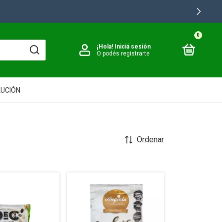
0
¡Hola!
Iniciá sesión
O podés registrarte
LUCIÓN
Ordenar