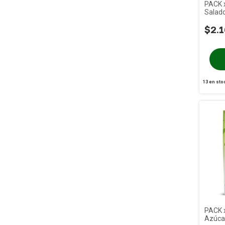
PACK 
Salad
$2.1
13
en sto
PACK x
Azúcar