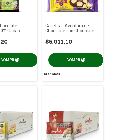
Chocolate
Galletitas Aventura de
60% Cacao
Chocolate con Chocolate
 100g
Blanco PRAAT x 85g
,20
$5.011,10
51
en stock