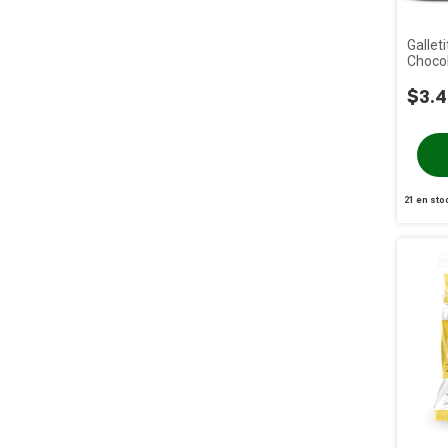
Gallet
Chocol
PRAAT
$3.4
21
en sto