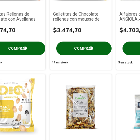
itas Rellenas de
Galletitas de Chocolate
Alfajores
ate con Avellanas
rellenas con mousse de
ANGIOLA x
 x 85g
Lima PRAAT x 85g
74,70
$3.474,70
$4.703
ck
14
en stock
5
en stock