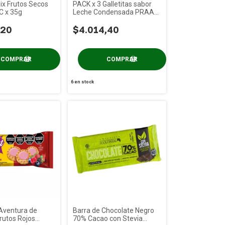
ix Frutos Secos
PACK x 3 Galletitas sabor
C x 35g
Leche Condensada PRAAT
x 125g
,20
$4.014,40
6
en stock
 Aventura de
Barra de Chocolate Negro
Frutos Rojos
70% Cacao con Stevia