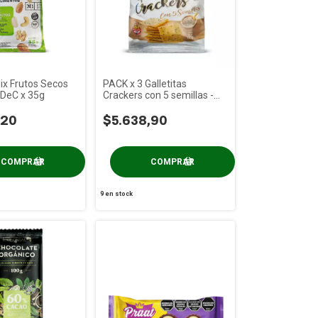
ix Frutos Secos
PACK x 3 Galletitas
 DeC x 35g
Crackers con 5 semillas -
Angiola x 150g
,20
$5.638,90
9
en stock