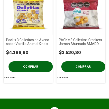
Pack x 3 Galletitas de Avena
PACK x 3 Galletitas Crackers
sabor Vainilla Animal Kind x
Jamón Ahumado AMADDA
170g
x 75g
$4.186,90
$3.520,80
4
en stock
4
en stock