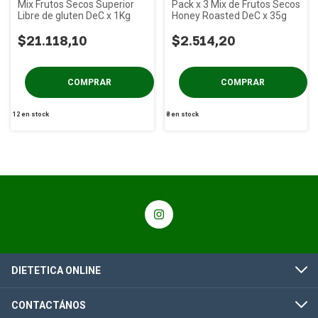
Mix Frutos Secos Superior
Pack x 3 Mix de Frutos Secos
Libre de gluten DeC x 1Kg
Honey Roasted DeC x 35g
$21.118,10
$2.514,20
12
en stock
8
en stock
DIETETICA ONLINE
CONTACTÁNOS