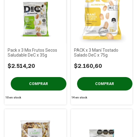
Pack x 3 Mix Frutos Secos
PACK x 3 Maní Tostado
Saludable DeC x 35g
Salado DeC x 75g
$2.514,20
$2.160,60
10
en stock
14
en stock